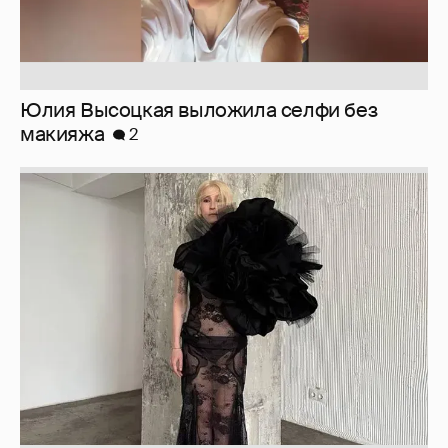
Журналистка Сулим примерила новый
образ
6