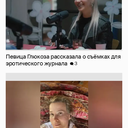
Юлия Высоцкая выложила селфи без
макияжа
2