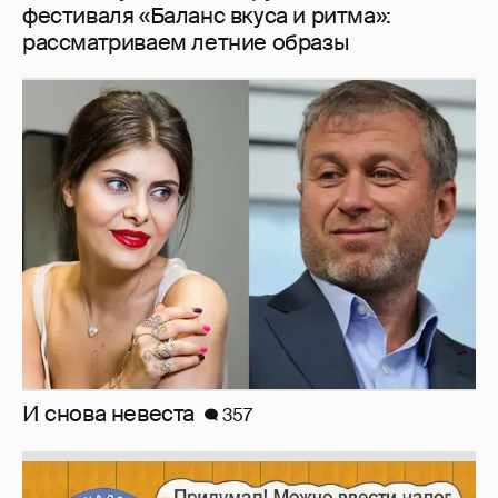
И снова невеста
357