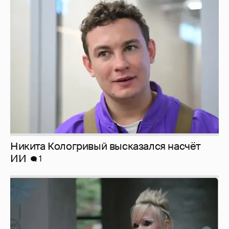
Никита Кологривый высказался насчёт
ИИ
1
Певица Глюкоза рассказала о съёмках для
эротического журнала
3