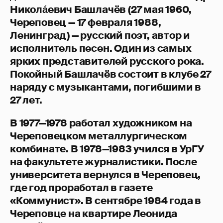
Никола́евич Башлачёв (27 мая 1960,
Череповец — 17 февраля 1988,
Ленинград) — русский поэт, автор и
исполнитель песен. Один из самых
ярких представителей русского рока.
Покойный Башлачёв состоит в клубе 27
наряду с музыкантами, погибшими в
27 лет.
В 1977—1978 работал художником на
Череповецком металлургическом
комбинате. В 1978—1983 учился в УрГУ
на факультете журналистики. После
университета вернулся в Череповец,
где год проработал в газете
«Коммунист». В сентябре 1984 года в
Череповце на квартире Леонида