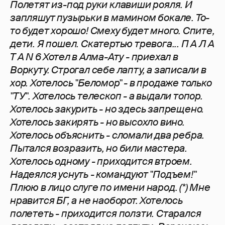
Полетят из-под руки клавиши рояля. И
запляшут пузырьки в мамином бокале. То-
то будет хорошо! Смеху будет много. Спите,
дети. Я пошел. Скатертью тревога...
П А Л А
Т А N 6 Хотел в Алма-Ату - приехал в
Воркуту. Строгал себе лапту, а записали в
хор. Хотелось "Беломор" - в продаже только
"ТУ". Хотелось телескоп - а выдали топор.
Хотелось закурить - но здесь запрещено.
Хотелось закирять - но высохло вино.
Хотелось объяснить - сломали два ребра.
Пытался возразить, но били мастера.
Хотелось одному - приходится втроем.
Надеялся уснуть - командуют "Подъем!"
Плюю в лицо слуге по имени народ. (*) Мне
нравится БГ, а не наоборот. Хотелось
полететь - приходится ползти. Старался