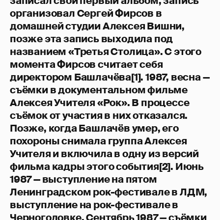
записал свой первый альбом, запись
организовал Сергей Фирсов в
домашней студии Алексея Вишни,
позже эта запись выходила под
названием «Третья Столица». С этого
момента Фирсов считает себя
директором Башлачёва[1]. 1987, весна —
съёмки в документальном фильме
Алексея Учителя «Рок». В процессе
съёмок от участия в них отказался.
Позже, когда Башлачёв умер, его
похороны снимала группа Алексея
Учителя и включила в одну из версий
фильма кадры этого события[2]. Июнь
1987 — выступление на пятом
Ленинградском рок-фестивале в ЛДМ,
выступление на рок-фестивале в
Черноголовке. Сентябрь 1987 — съёмки