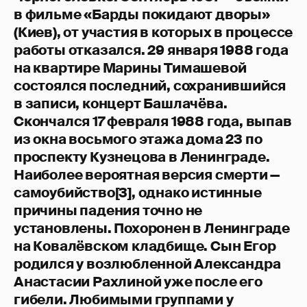
в фильме «Барды покидают дворы»
(Киев), от участия в которых в процессе
работы отказался. 29 января 1988 года
на квартире Марины Тимашевой
состоялся последний, сохранившийся
в записи, концерт Башлачёва.
Скончался 17 февраля 1988 года, выпав
из окна восьмого этажа дома 23 по
проспекту Кузнецова в Ленинграде.
Наиболее вероятная версия смерти —
самоубийство[3], однако истинные
причины падения точно не
установлены. Похоронен в Ленинграде
на Ковалёвском кладбище. Сын Егор
родился у возлюбленной Александра
Анастасии Рахлиной уже после его
гибели. Любимыми группами у