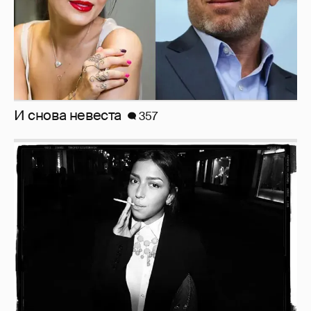
И снова невеста
357