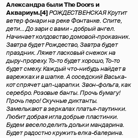
Александра были The Doors и
Аквариум.[4]
РОЖДЕСТВЕНСКАЯ Крутит
ветер фонари на реке Фонтанке. Спите,
дети... До зари с вами - добрый ангел.
Начинает колдовство домовой-проказник.
Завтра будет Рождество, Завтра будет
праздник. Ляжет ласковый снежок на
дыру-прореху. То-то будет хорошо, То-то
будет смеху. Каждый что-нибудь найдет в
варежках и в шапке. А соседский Васька-
кот спрячет цап-царапки. Звон-фольга, как
серебро. Розовые банты. Прочь бумагу!
Прочь перо! Скучные диктанты.
Замелькают в зеркалах платья-паутинки.
Любит добрая игла добрые пластинки.
Будем весело делить дольки мандарина.
Будет радостно кружить елка-балерина.