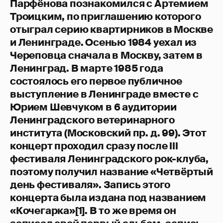
Парфёнова познакомился с Артемием
Троицким, по приглашению которого
отыграл серию квартирников в Москве
и Ленинграде. Осенью 1984 уехал из
Череповца сначала в Москву, затем в
Ленинград. В марте 1985 года
состоялось его первое публичное
выступление в Ленинграде вместе с
Юрием Шевчуком в 6 аудитории
Ленинградского ветеринарного
института (Московский пр. д. 99). Этот
концерт проходил сразу после III
фестиваля Ленинградского рок-клуба,
поэтому получил название «Четвёртый
день фестиваля». Запись этого
концерта была издана под названием
«Кочегарка»[1]. В то же время он