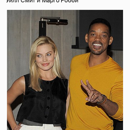
Уилл Смит и Марго Робби