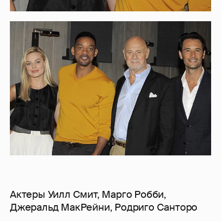
Актеры Уилл Смит, Марго Робби,
Джеральд МакРейни, Родриго Санторо