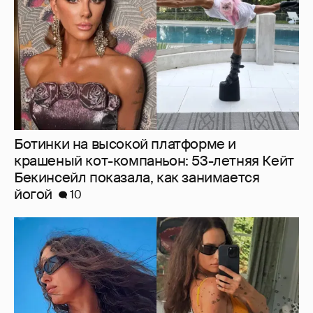
Бекинсейл показала, как занимается
йогой
10
Ирина Шейк показала фигуру в бикини
6