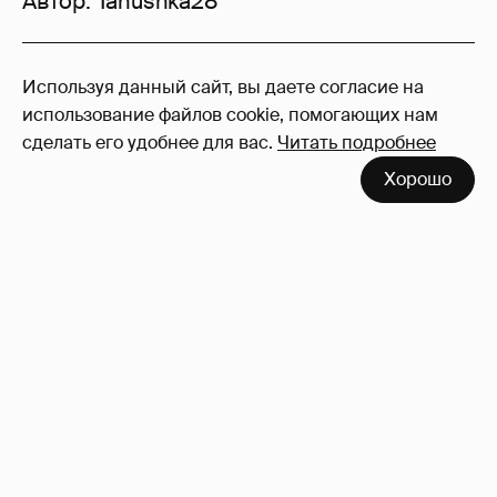
Автор:
Tanushka28
14
Используя данный сайт, вы даете согласие на
Войдите в аккаунт
, чтобы читать и
использование файлов cookie, помогающих нам
оставлять комментарии
сделать его удобнее для вас.
Читать подробнее
Хорошо