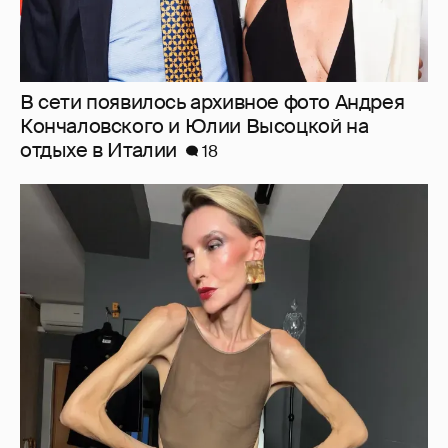
"Люблю своё тело". 52-летняя Наталья
Максимова показала фигуру в "голых"
образах
63