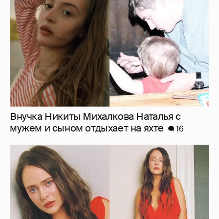
мужем и сыном отдыхает на яхте
16
"Лолита". Аглая Тарасова снялась в мини-
платье с декольте и чулках
42