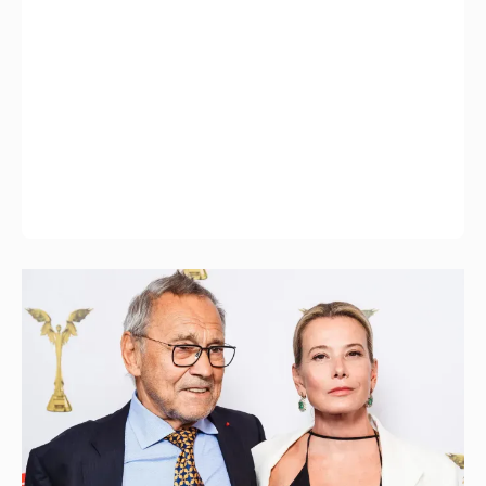
В сети появилось архивное фото Андрея
Кончаловского и Юлии Высоцкой на
отдыхе в Италии
18