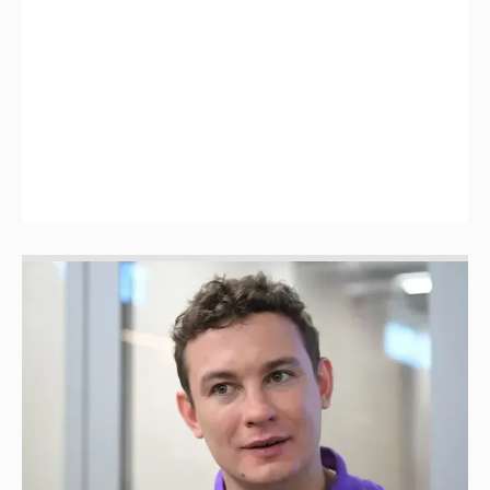
Никита Кологривый высказался насчёт
ИИ
1