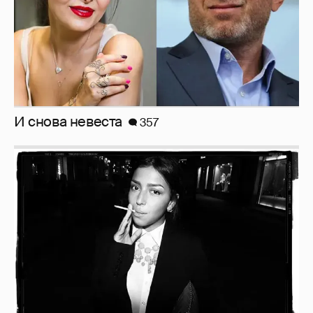
Рублёвские дочки
187