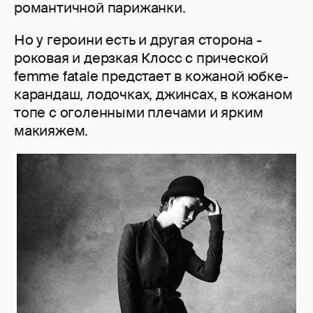
романтичной парижанки.
Но у героини есть и другая сторона -
роковая и дерзкая Клосс с прической
femme fatale предстает в кожаной юбке-
карандаш, лодочках, джинсах, в кожаном
топе с оголенными плечами и ярким
макияжем.