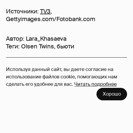
Источники:
TV3
,
Gettyimages.com/Fotobank.com
Автор:
Lara_Khasaeva
Теги:
Olsen Twins
,
бьюти
38
Используя данный сайт, вы даете согласие на
Войдите в аккаунт
, чтобы читать и
использование файлов cookie, помогающих нам
оставлять комментарии
сделать его удобнее для вас.
Читать подробнее
Хорошо