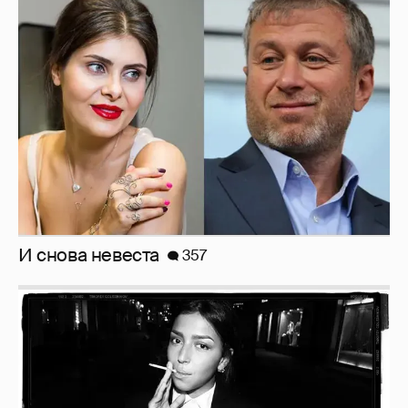
И снова невеста
357
Рублёвские дочки
187