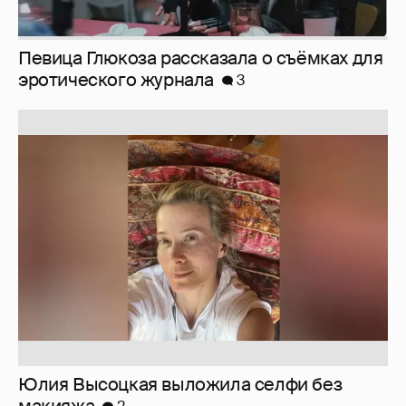
Юлия Высоцкая выложила селфи без
макияжа
2