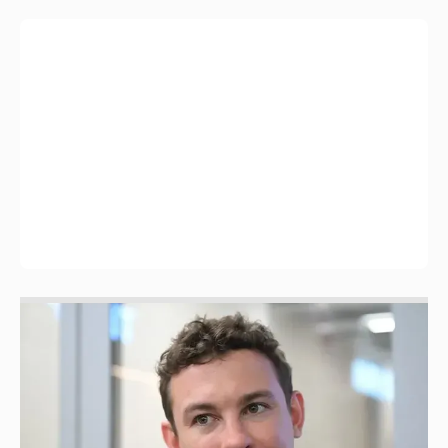
Никита Кологривый высказался насчёт
ИИ
1