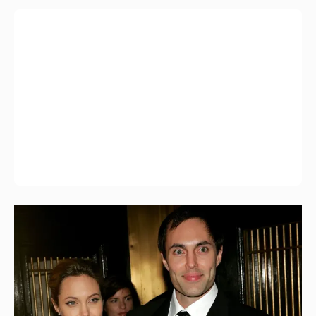
53-летний брат Анджелины Джоли
совершил каминг-аут* после развода с
женой
13