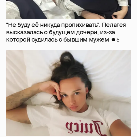
Молится о поездке на Бали: Диана
Шурыгина воцерковилась в СИЗО
5