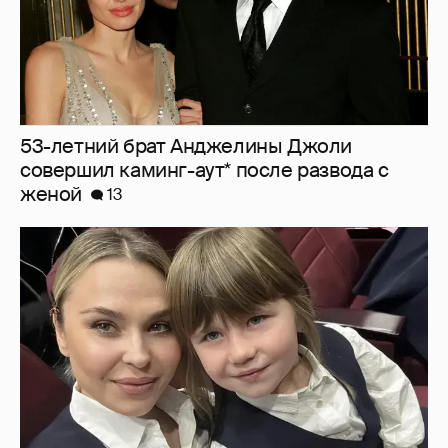
"Не буду её никуда пропихивать". Пелагея
высказалась о будущем дочери, из-за
которой судилась с бывшим мужем
5