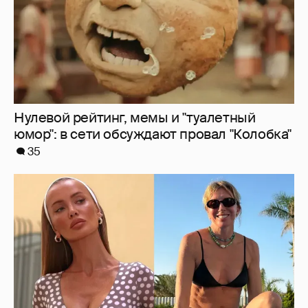
Где и как отдыхают Zivert, Валя Карнавал и
дочери миллиардеров
8
Ирина Шейк показала фигуру в бикини
8