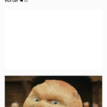
Нулевой рейтинг, мемы и "туалетный
юмор": в сети обсуждают провал "Колобка"
35