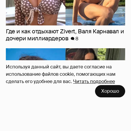
Используя данный сайт, вы даете согласие на
использование файлов cookie, помогающих нам
сделать его удобнее для вас.
Читать подробнее
"Оплаченный алиментами хейт". Полина
Хорошо
Диброва снова высказалась о бывшей
жене своего возлюбленного
38