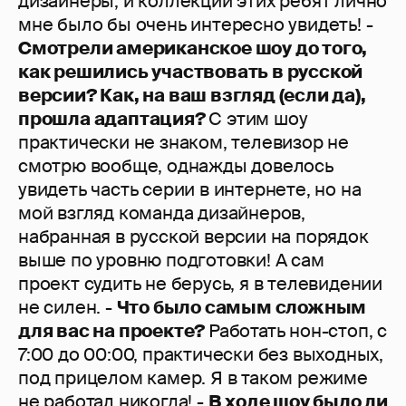
дизайнеры, и коллекции этих ребят лично
мне было бы очень интересно увидеть! -
Смотрели американское шоу до того,
как решились участвовать в русской
версии? Как, на ваш взгляд (если да),
прошла адаптация?
С этим шоу
практически не знаком, телевизор не
смотрю вообще, однажды довелось
увидеть часть серии в интернете, но на
мой взгляд команда дизайнеров,
набранная в русской версии на порядок
выше по уровню подготовки! А сам
проект судить не берусь, я в телевидении
не силен. -
Что было самым сложным
для вас на проекте?
Работать нон-стоп, с
7:00 до 00:00, практически без выходных,
под прицелом камер. Я в таком режиме
не работал никогда! -
В ходе шоу было ли