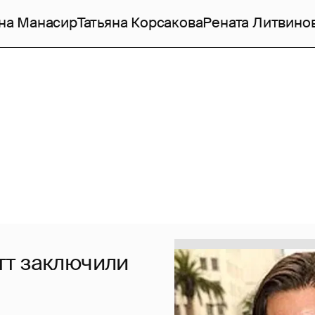
на Манасир
Татьяна Корсакова
Рената Литвино
тт заключили