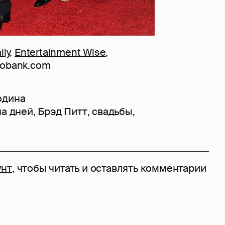
ily
,
Entertainment Wise
,
tobank.com
одина
на дней
,
Брэд Питт
,
свадьбы
,
унт
, чтобы читать и оставлять комментарии