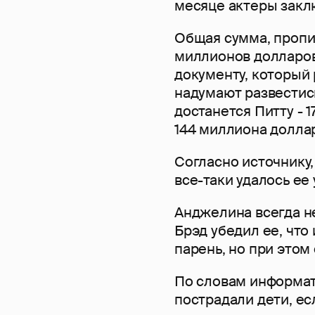
месяце актеры закл
Общая сумма, пропис
миллионов долларов
документу, который 
надумают развестись
достанется Питту - 
144 миллиона долла
Согласно источнику,
все-таки удалось ее 
Анджелина всегда н
Брэд убедил ее, что
парень, но при этом
По словам информато
пострадали дети, ес