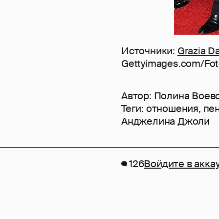
Источники:
Grazia Da
Gettyimages.com/Fo
Автор:
Полина Воев
Теги:
отношения
,
пе
Анджелина Джоли
126
Войдите в акка