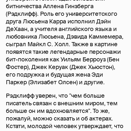
битничества Аллена Гинзберга
(Рэдклифф). Роль его университетского
друга Люсьена Карра исполнил Дэйн
ДеХаан, а учителя английского языка и
любовника Люсьена, Дэвида Каммемера,
сыграл Майкл С. Холл. Также в картине
появятся такие легендарные персонажи
бит-поколения как Уильям Берроуз (Бен
Фостер), Джек Керуак (Джек Хьюстон),
его подружка и будущая жена Эди
Паркер (Элизабет Олсен) и другие.
Рэдклифф уверен, что "чем больше
писатель связан с внешним миром, тем
больше он им вдохновляется". То же,
пожалуй, можно сказать и об актерах.
Кстати, молодой человек утверждает, что