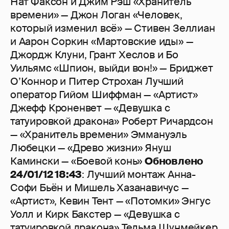
Нат Факсон и Джим Рэш «Хранитель
времени» — Джон Логан «Человек,
который изменил всё» — Стивен Зеллиан
и Аарон Соркин «Мартовские иды» —
Джордж Клуни, Грант Хеслов и Бо
Уильямс «Шпион, выйди вон!» — Бриджет
О’Коннор и Питер Строхан Лучший
оператор Гийом Шиффман — «Артист»
Джефф Кроненвет — «Девушка с
татуировкой дракона» Роберт Ричардсон
— «Хранитель времени» Эммануэль
Любецки — «Древо жизни» Януш
Камински — «Боевой конь»
Обновлено
24/01/12 18:43
: Лучший монтаж Анна-
Софи Бьён и Мишель Хазанавичус —
«Артист», Кевин Тент — «Потомки» Энгус
Уолл и Кирк Бакстер — «Девушка с
татуировкой дракона» Тельма Шунмейкер