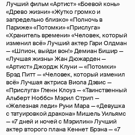
Лучший фильм «Артист» «Боевой конь»
«Древо жизни» «Жутко громко и
запредельно близко» «Полночь в
Париже» «Потомки» «Прислуга»
«Хранитель времени» «Человек, который
изменил всё» Лучший актер Гари Олдман
— «Шпион, выйди вон!» Демиан Бишир —
«Лучшая жизнь» Жан Дюжарден —
«Артист» Джордж Клуни — «Потомки»
Брэд Питт — «Человек, который изменил
всё» Лучшая актриса Виола Дэвис —
«Прислуга» Гленн Клоуз — «Таинственный
Альберт Ноббс» Мэрил Стрип —
«Железная леди» Руни Мара — «Девушка
с татуировкой дракона» Мишель Уильямс
— «7 дней и ночей с Мэрилин» Лучший
актер второго плана Кеннет Брэна — «7