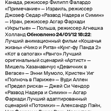
Канада, режиссер Филипп Фалардо
«Примечание» — Израиль, режиссер
Джозеф Седар «Развод Надера и Симин»
— Иран, режиссер Асгар Фархади
«Укрытые» — Польша, режиссер Агнешка
Холланд
Обновлено 24/01/12 18:22
:
Лучший анимационный фильм «Кошачья
жизнь» «Чико и Рита» «Кунг-фу Панда 2»
«Кот в сапогах» «Ранго» Лучший
оригинальный сценарий «Артист» —
Мишель Хазанавичус «Девичник в
Вегасе» — Энни Мумоло, Кристен Уиг
«Полночь в Париже» — Вуди Аллен
«Предел риска» — Джей Си Чендор
«Развод Надера и Симин» — Асгар
Фархади Лучший адаптированный
сценарий «Потомки» — Александр Пэйн,