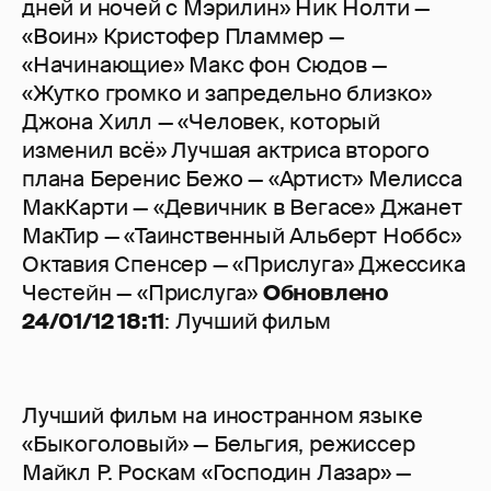
дней и ночей с Мэрилин» Ник Нолти —
«Воин» Кристофер Пламмер —
«Начинающие» Макс фон Сюдов —
«Жутко громко и запредельно близко»
Джона Хилл — «Человек, который
изменил всё» Лучшая актриса второго
плана Беренис Бежо — «Артист» Мелисса
МакКарти — «Девичник в Вегасе» Джанет
МакТир — «Таинственный Альберт Ноббс»
Октавия Спенсер — «Прислуга» Джессика
Честейн — «Прислуга»
Обновлено
24/01/12 18:11
: Лучший фильм
Лучший фильм на иностранном языке
«Быкоголовый» — Бельгия, режиссер
Майкл Р. Роскам «Господин Лазар» —