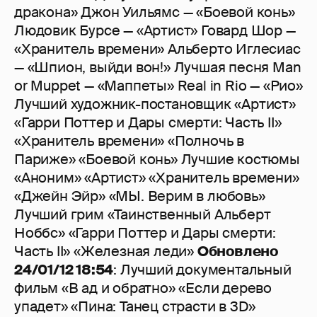
дракона» Джон Уильямс — «Боевой конь»
Людовик Бурсе — «Артист» Говард Шор —
«Хранитель времени» Альберто Иглесиас
— «Шпион, выйди вон!» Лучшая песня Man
or Muppet — «Маппеты» Real in Rio — «Рио»
Лучший художник-постановщик «Артист»
«Гарри Поттер и Дары смерти: Часть II»
«Хранитель времени» «Полночь в
Париже» «Боевой конь» Лучшие костюмы
«Аноним» «Артист» «Хранитель времени»
«Джейн Эйр» «МЫ. Верим в любовь»
Лучший грим «Таинственный Альберт
Ноббс» «Гарри Поттер и Дары смерти:
Часть II» «Железная леди»
Обновлено
24/01/12 18:54
: Лучший документальный
фильм «В ад и обратно» «Если дерево
упадет» «Пина: Танец страсти в 3D»