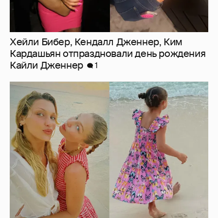
Джиджи Хадид отдыхает с дочерью и
сестрой Беллой