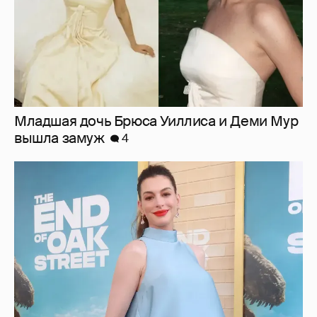
Беременная третьим ребёнком Энн
Хэтэуэй вышла в свет с обнажённым
животом
11