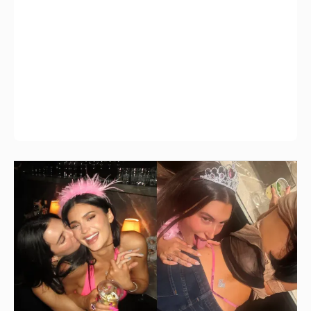
Хейли Бибер, Кендалл Дженнер, Ким
Кардашьян отпраздновали день рождения
Кайли Дженнер
1