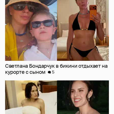
Светлана Бондарчук в бикини отдыхает на
курорте с сыном
5
Младшая дочь Брюса Уиллиса и Деми Мур
вышла замуж
4