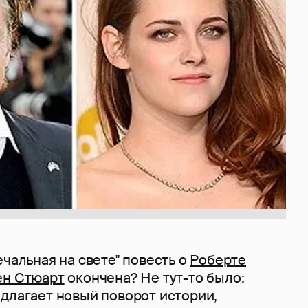
ечальная на свете" повесть о
Роберте
ен Стюарт
окончена? Не тут-то было:
едлагает новый поворот истории,