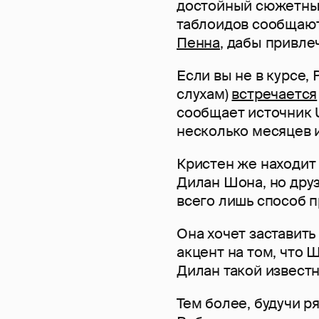
достойный сюжетных
таблоидов сообщают
Пенна
, дабы привле
Если вы не в курсе,
слухам)
встречается
сообщает источник U
несколько месяцев и
Кристен же находит
Дилан Шона, но друз
всего лишь способ 
Она хочет заставить 
акцент на том, что Ш
Дилан такой известн
Тем более, будучи р