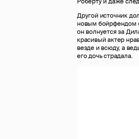
Роберту и даже след
Другой источник дол
новым бойрфендом с
он волнуется за Дил
красивый актер нра
везде и всюду, а вед
его дочь страдала.