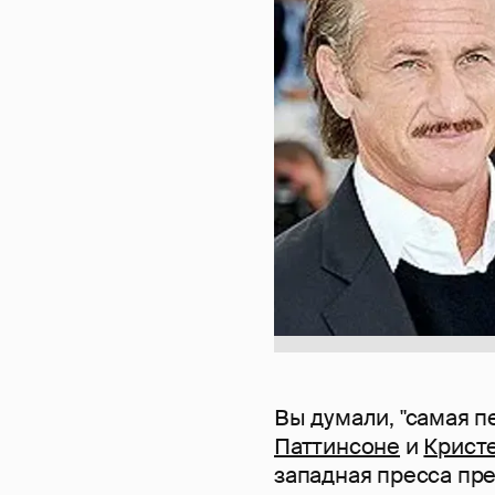
Вы думали, "самая п
Паттинсоне
и
Крист
западная пресса пр