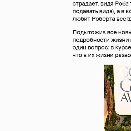
страдает, видя Роба
подавать вида), а в
любит Роберта всегд
Подытожив все нов
подробности жизни г
один вопрос: в курс
что в их жизни разв