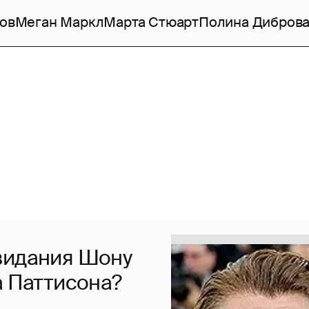
ов
Меган Маркл
Марта Стюарт
Полина Дибров
видания Шону
а Паттисона?