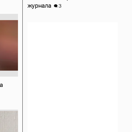
журнала
3
а