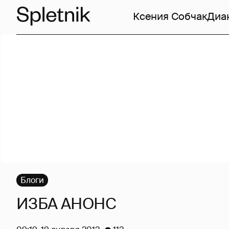
Ксения Собчак
Диа
Блоги
ИЗБА АНОНС