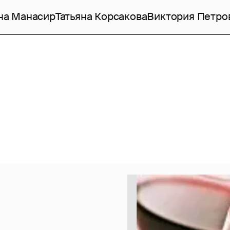
на Манасир
Татьяна Корсакова
Виктория Петро