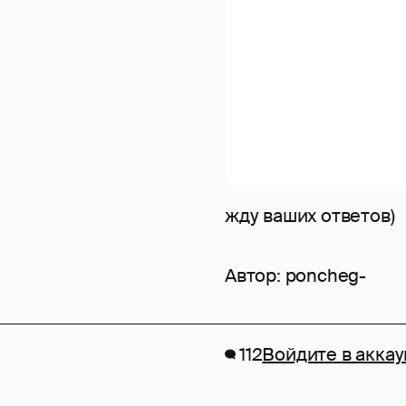
жду ваших ответов)
Автор:
poncheg-
112
Войдите в аккау