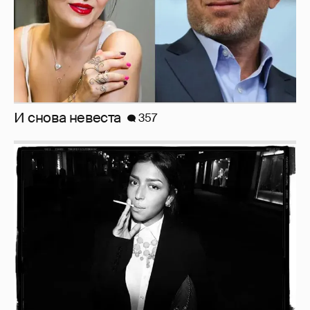
Рублёвские дочки
187