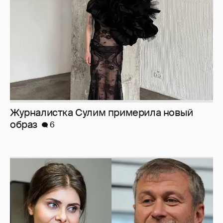
6
И снова невеста
357