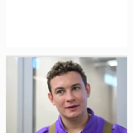
Никита Кологривый высказался насчёт
ИИ
1