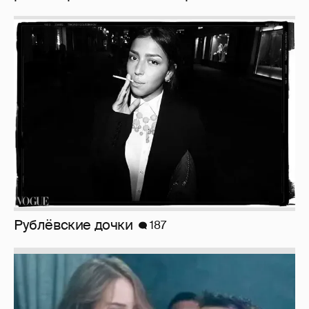
Рублёвские дочки
187
Неужели правда?
143