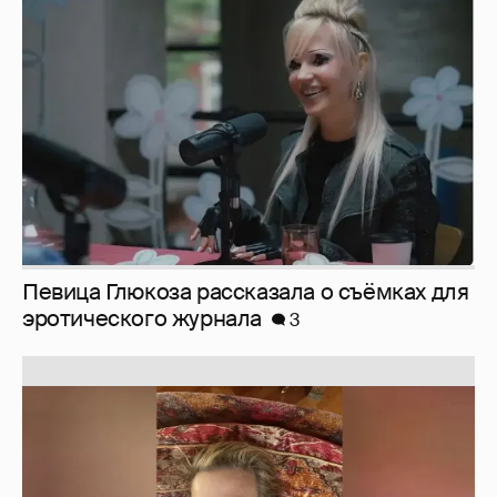
Певица Глюкоза рассказала о съёмках для
эротического журнала
3
Юлия Высоцкая выложила селфи без
макияжа
2