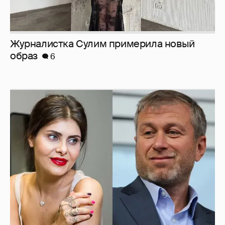
И снова невеста
357