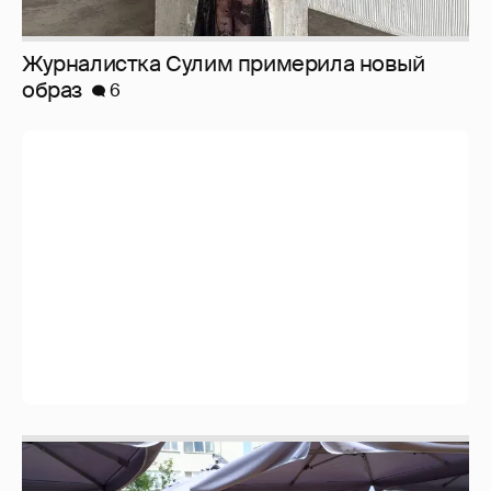
Анастасия Гребенкина, Женя Малахова,
Оксана Русланова и другие гости
фестиваля «Баланс вкуса и ритма»:
рассматриваем летние образы