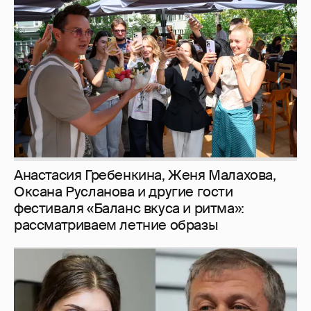
И снова невеста
357