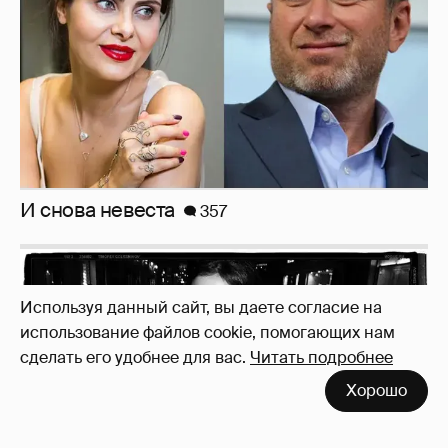
Рублёвские дочки
187
Используя данный сайт, вы даете согласие на
использование файлов cookie, помогающих нам
сделать его удобнее для вас.
Читать подробнее
Зачем нам вообще платить налоги? (или:
Хорошо
как работают наши деньги, когда мы
заикаемся о защите прав)