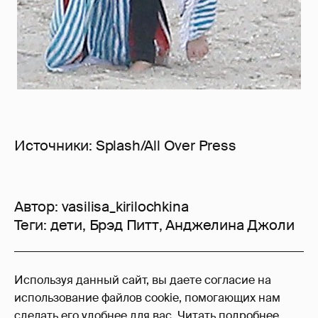
Источники: Splash/All Over Press
Автор:
vasilisa_kirilochkina
Теги:
дети
,
Брэд Питт
,
Анджелина Джоли
34
Используя данный сайт, вы даете согласие на
Войдите в аккаунт
, чтобы читать и
использование файлов cookie, помогающих нам
оставлять комментарии
сделать его удобнее для вас.
Читать подробнее