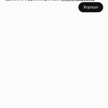
Хорошо
53-летний брат Анджелины Джоли
совершил каминг-аут* после развода с
женой
65