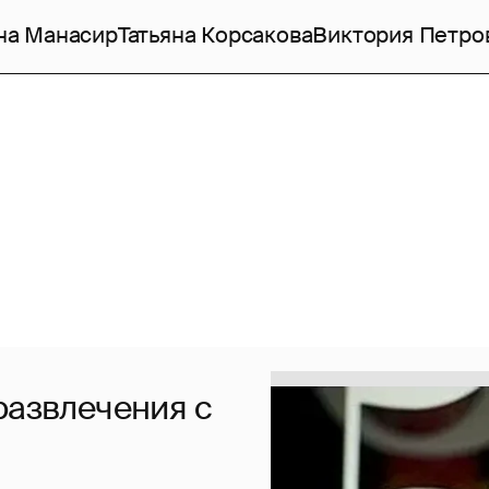
на Манасир
Татьяна Корсакова
Виктория Петро
развлечения с