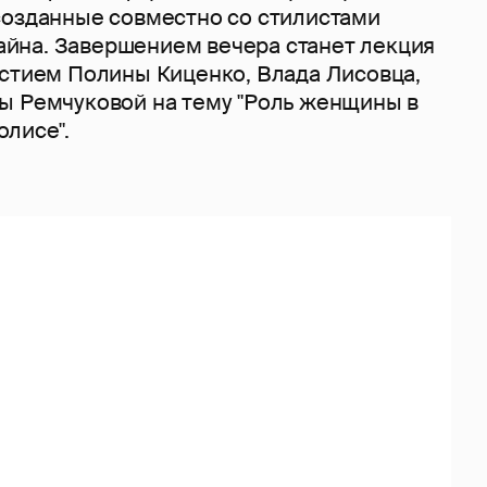
созданные совместно со стилистами
йна. Завершением вечера станет лекция
астием Полины Киценко, Влада Лисовца,
ы Ремчуковой на тему "Роль женщины в
лисе".