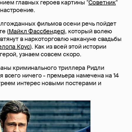
нием главных героев картины "
Советник
"
 настроение.
олгожданных фильмов осени речь пойдет
е (
Майкл Фассбендер
), который волею
 втянут в наркоторговлю накануне свадьбы
елопа Крус
). Как из всей этой истории
герой, узнаем совсем скоро.
раны криминального триллера Ридли
я всего ничего - премьера намечена на 14
огреем интерес новыми постерами и