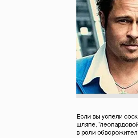
Если вы успели сос
шляпе, "леопардово
в роли обворожитель