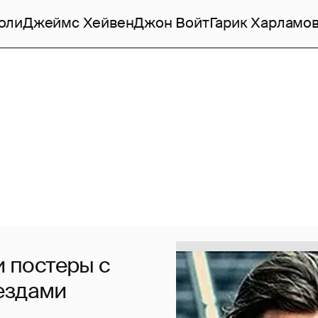
оли
Джеймс Хейвен
Джон Войт
Гарик Харламо
и постеры с
ездами