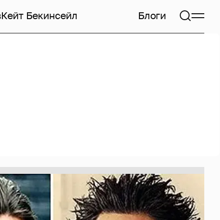
в
Кейт Бекинсейл
Блоги