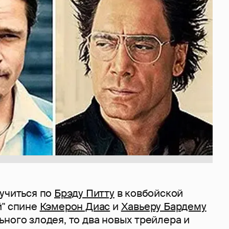
кучиться по
Брэду Питту
в ковбойской
й" спине
Кэмерон Диас
и
Хавьеру Бардему
ного злодея, то два новых трейлера и