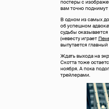
постеры с изображе
вам точно поднимут
В одном из самых д
об успешном адвокат
судьбы оказывается
(невесту играет
Пен
выпутается главный 
Ждать выхода на эк
Скотта тоже остаетс
ноября. А пока под
трейлерами.