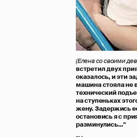
(Елена со своими де
встретил двух прия
оказалось, и эти 
машина стояла не 
технический подъе
на ступеньках это
жену. Задержись ее
остановись я с при
разминулись…"