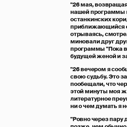
"26 мая, возвращая
нашей программы 
останкинских кор
приближающийся об
отрываясь, смотрел
миновали друг дру
программы "Пока в
будущей женой и з
"26 вечером я соо
свою судьбу. Это з
пообещали, что чер
этой минуты моя жи
литературное преув
ни о чем думать я н
"Ровно через пару д
позже, чем обычно,