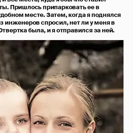
ты. Пришлось припарковать ее в
добном месте. Затем, когда я поднялся
з инженеров спросил, нет ли у меня в
твертка была, и я отправился за ней.