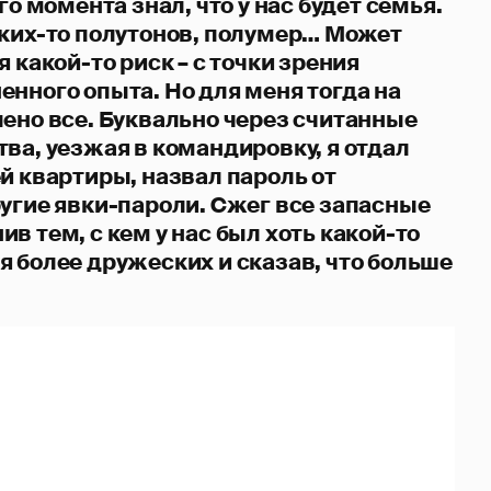
го момента знал, что у нас будет семья.
аких-то полутонов, полумер… Может
я какой-то риск – с точки зрения
нного опыта. Но для меня тогда на
лено все. Буквально через считанные
ва, уезжая в командировку, я отдал
й квартиры, назвал пароль от
ругие явки-пароли. Сжег все запасные
в тем, с кем у нас был хоть какой-то
я более дружеских и сказав, что больше