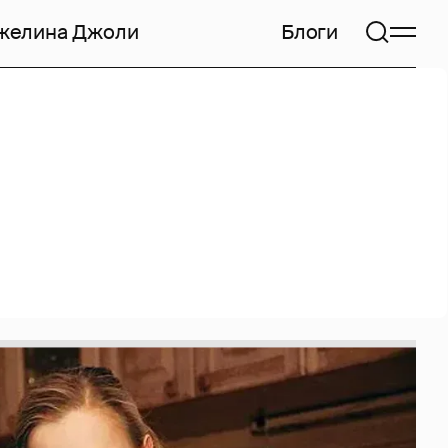
желина Джоли
Блоги