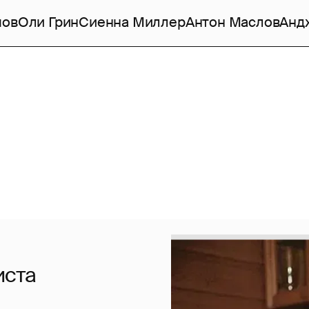
мов
Оли Грин
Сиенна Миллер
Антон Маслов
Анд
иста