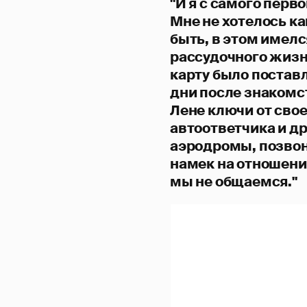
"И я с самого перво
Мне не хотелось к
быть, в этом имелс
рассудочного жизне
карту было постав
дни после знакомст
Лене ключи от свое
автоответчика и д
аэродромы, позвони
намек на отношени
мы не общаемся."