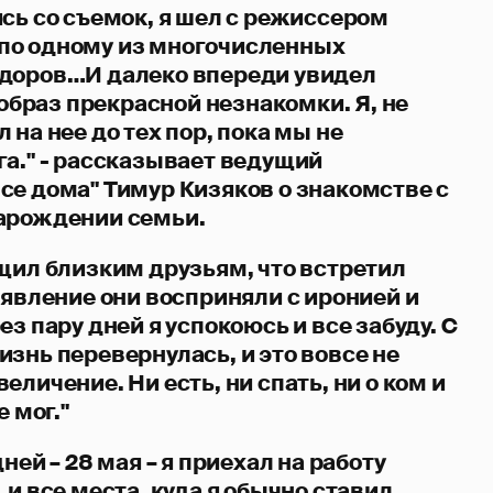
сь со съемок, я шел с режиссером
по одному из многочисленных
идоров…И далеко впереди увидел
раз прекрасной незнакомки. Я, не
 на нее до тех пор, пока мы не
га." - рассказывает ведущий
се дома" Тимур Кизяков о знакомстве с
арождении семьи.
бщил близким друзьям, что встретил
аявление они восприняли с иронией и
ез пару дней я успокоюсь и все забуду. С
знь перевернулась, и это вовсе не
еличение. Ни есть, ни спать, ни о ком и
е мог."
ней – 28 мая – я приехал на работу
 и все места, куда я обычно ставил