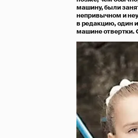
машину, были заня
непривычном и неу
в редакцию, один и
машине отвертки. О