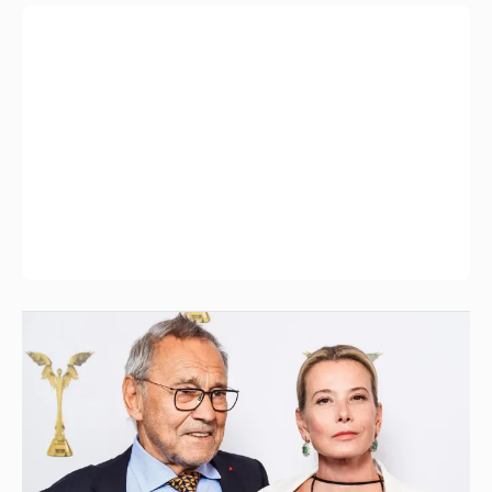
В сети появилось архивное фото Андрея
Кончаловского и Юлии Высоцкой на
отдыхе в Италии
18