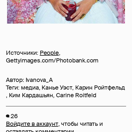
Источники:
People
,
Gettyimages.com/Photobank.com
Автор:
Ivanova_A
Теги:
медиа
,
Канье Уэст
,
Карин Ройтфельд
,
Ким Кардашьян
,
Carine Roitfeld
26
Войдите в аккаунт
, чтобы читать и
оставлять комментарии