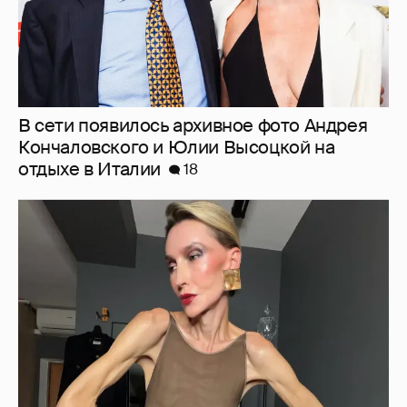
"Люблю своё тело". 52-летняя Наталья
Максимова показала фигуру в "голых"
образах
63