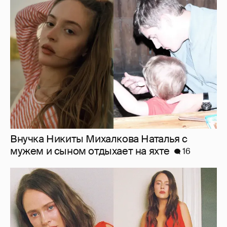
Внучка Никиты Михалкова Наталья с
мужем и сыном отдыхает на яхте
16
"Лолита". Аглая Тарасова снялась в мини-
платье с декольте и чулках
42