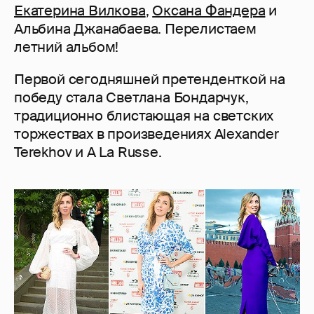
Екатерина Вилкова
,
Оксана Фандера
и
Альбина Джанабаева. Перелистаем
летний альбом!
Первой сегодняшней претенденткой на
победу стала Светлана Бондарчук,
традиционно блистающая на светских
торжествах в произведениях Alexander
Terekhov и A La Russe.