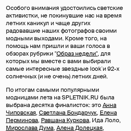
Особого внимания удостоились светские
активистки, не покинувшие нас на время
летних каникул и чаще других
радовавшие наших фотографов своими
модными выходами. Кроме того, на
помощь нам пришли и ваши голоса в
обзорах рубрики "
Образ недели"
, для
которых мы вместе с вами выбирали
самые интересные звездные look`и 92-х
солнечных (и не очень) летних дней.
По итогам самыми популярными
модницами лета на SPLETNIK.RU была
выбрана десятка финалисток: это
Анна
Чиповская
,
Светлана Бондарчук
,
Елена
Перминова
,
Равшана Куркова
, Ида Лоло,
Мирослава Дума
,
Алена Долецкая
,