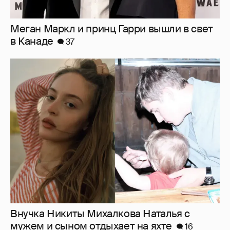
"Лолита". Аглая Тарасова снялась в мини-
платье с декольте и чулках
42