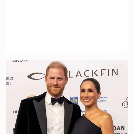
Меган Маркл и принц Гарри вышли в свет
в Канаде
37
Внучка Никиты Михалкова Наталья с
мужем и сыном отдыхает на яхте
16