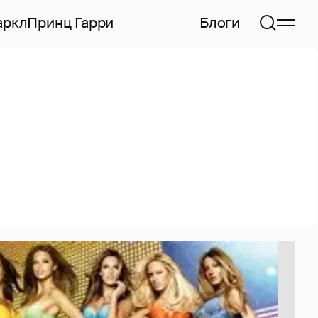
аркл
Принц Гарри
Блоги