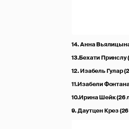
14. Анна Вьялицына
13.Бехати Принслу (
12. Изабель Гулар (2
11.Изабели Фонтана 
10.Ирина Шейк (26 
9. Даутцен Крез (26