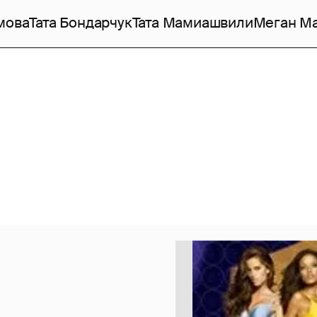
мова
Тата Бондарчук
Тата Мамиашвили
Меган М