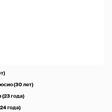
т)
осио (30 лет)
 (23 года)
24 года)