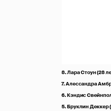
8. Лара Стоун (28 ле
7. Алессандра Амбр
6. Кэндис Свейнпол
5. Бруклин Деккер (