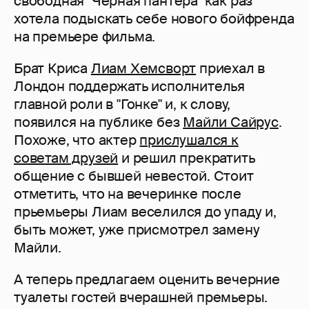
свободная "Черная пантера" как раз
хотела подыскать себе нового бойфренда
на премьере фильма.
Брат Криса
Лиам Хемсворт
приехал в
Лондон поддержать исполнителья
главной роли в "Гонке" и, к слову,
появился на публике без
Майли Сайрус
.
Похоже, что актер
прислушался к
советам друзей
и решил прекратить
общение с бывшей невестой. Стоит
отметить, что на вечеринке после
прьемьеры Лиам веселился до упаду и,
быть может, уже присмотрел замену
Майли.
А теперь предлагаем оценить вечерние
туалеты гостей вчерашней премьеры.