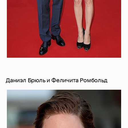
Даниэл Брюль и Феличита Ромбольд