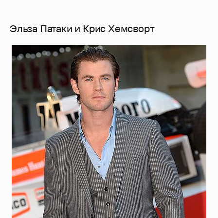
Эльза Патаки и Крис Хемсворт