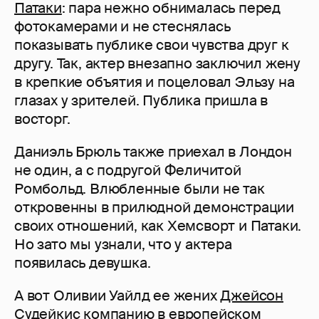
Патаки
: пара нежно обнималась перед
фотокамерами и не стеснялась
показывать публике свои чувства друг к
другу. Так, актер внезапно заключил жену
в крепкие объятия и поцеловал Эльзу на
глазах у зрителей. Публика пришла в
восторг.
Даниэль Брюль также приехал в Лондон
не один, а с подругой Феличитой
Ромбольд. Влюбленные были не так
откровенны в прилюдной демонстрации
своих отношений, как Хемсворт и Патаки.
Но зато мы узнали, что у актера
появилась девушка.
А вот Оливии Уайлд ее жених
Джейсон
Судейкис
компанию в европейском