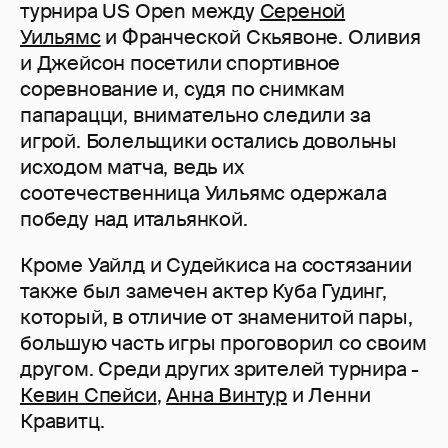
турнира US Open между
Сереной
Уильямс
и Франческой Скьявоне. Оливия
и Джейсон посетили спортивное
соревнование и, судя по снимкам
папарацци, внимательно следили за
игрой. Болельщики остались довольны
исходом матча, ведь их
соотечественница Уильямс одержала
победу над итальянкой.
Кроме Уайлд и Судейкиса на состязании
также был замечен актер Куба Гудинг,
который, в отличие от знаменитой пары,
большую часть игры проговорил со своим
другом. Среди других зрителей турнира -
Кевин Спейси
,
Анна Винтур
и Ленни
Кравитц.