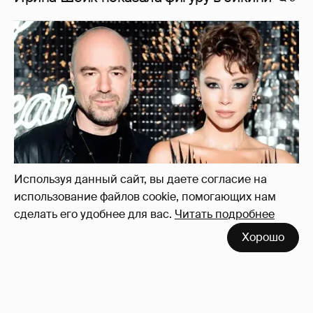
Используя данный сайт, вы даете согласие на
использование файлов cookie, помогающих нам
сделать его удобнее для вас.
Читать подробнее
"Оплаченный алиментами хейт". Полина
Хорошо
Диброва снова высказалась о бывшей
жене своего возлюбленного
40