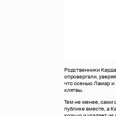
Родственники Карда
опровергали, уверяя,
что осенью Ламар и
клятвы.
Тем не менее, сами 
публике вместе, а К
кольцо и удаляет из