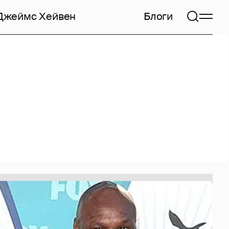
Джеймс Хейвен
Блоги