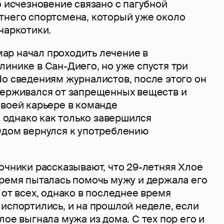
о исчезновение связано с пагубной
тнего спортсмена, который уже около
наркотики.
р начал проходить лечение в
инике в Сан-Диего, но уже спустя три
По сведениям журналистов, после этого он
держивался от запрещенных веществ и
своей карьере в команде
s, однако как только завершился
Одом вернулся к употреблению
очники рассказывают, что 29-летняя Хлое
время пыталась помочь мужу и держала его
 от всех, однако в последнее время
испортились, и на прошлой неделе, если
лое выгнала мужа из дома. С тех пор его и