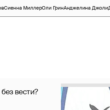
ов
Сиенна Миллер
Оли Грин
Анджелина Джоли
без вести?