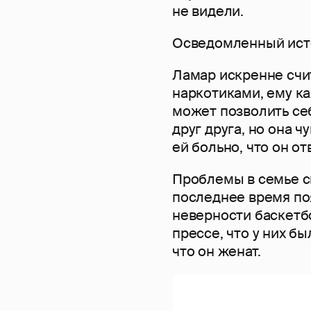
не видели.
Осведомленный исто
Ламар искренне счит
наркотиками, ему к
может позволить себ
друг друга, но она ч
ей больно, что он о
Проблемы в семье с
последнее время по
неверности баскетб
прессе, что у них б
что он женат.