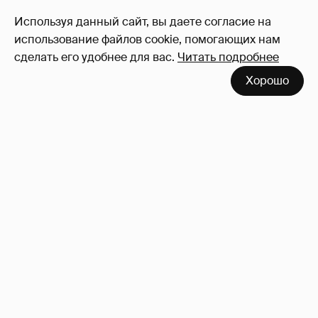
24
Используя данный сайт, вы даете согласие на
Войдите в аккаунт
, чтобы читать и
использование файлов cookie, помогающих нам
оставлять комментарии
сделать его удобнее для вас.
Читать подробнее
Хорошо
53-летний брат Анджелины Джоли