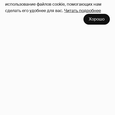
использование файлов cookie, помогающих нам
сделать его удобнее для вас.
Читать подробнее
Хорошо
Внучка Никиты Михалкова Наталья с
мужем и сыном отдыхает на яхте
16