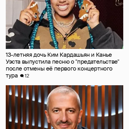
тура
12
Бояков, Певцов, Богомолов: в сети
обсуждают кандидатов на пост ректора
ГИТИСа после отставки Григория
Заславского
7