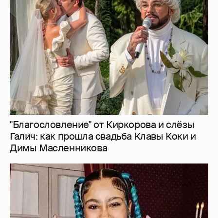
"Благословление" от Киркорова и слёзы
Галич: как прошла свадьба Клавы Коки и
Димы Масленникова
13-летняя дочь Ким Кардашьян и Канье
Уэста выпустила песню о "предательстве"
после отмены её первого концертного