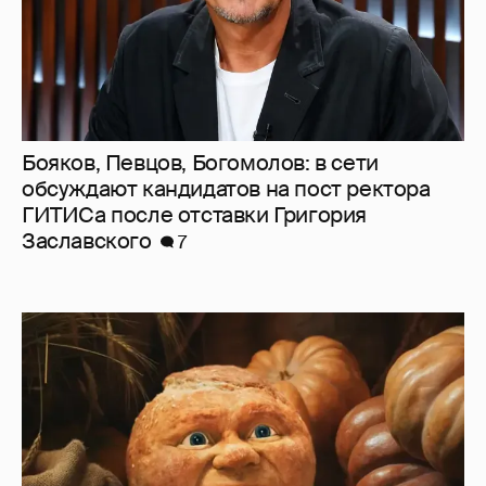
"Невероятный идиотизм". Иноагент
Зинаида Пронченко раскритиковала
создателей "Колобка"
13