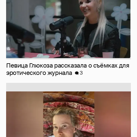
Юлия Высоцкая выложила селфи без
макияжа
2