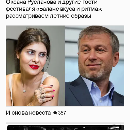
И снова невеста
357