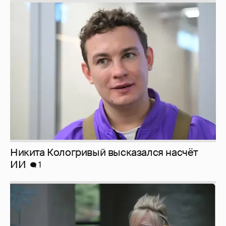
Никита Кологривый высказался насчёт
ИИ
1
Певица Глюкоза рассказала о съёмках для
эротического журнала
3