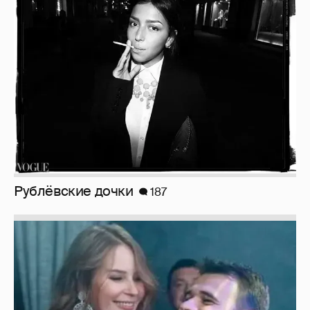
Рублёвские дочки
187
Неужели правда?
143