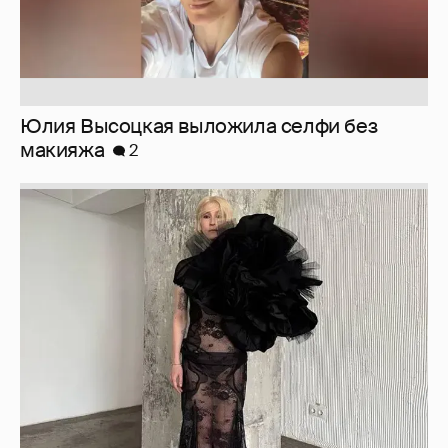
Журналистка Сулим примерила новый
образ
6