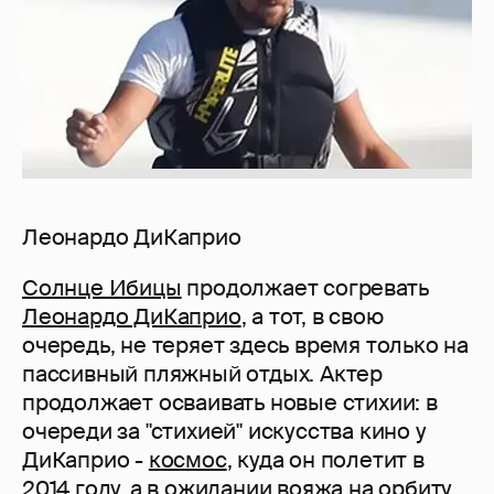
Леонардо ДиКаприо
Солнце Ибицы
продолжает согревать
Леонардо ДиКаприо
, а тот, в свою
очередь, не теряет здесь время только на
пассивный пляжный отдых. Актер
продолжает осваивать новые стихии: в
очереди за "стихией" искусства кино у
ДиКаприо -
космос
, куда он полетит в
2014 году, а в ожидании вояжа на орбиту