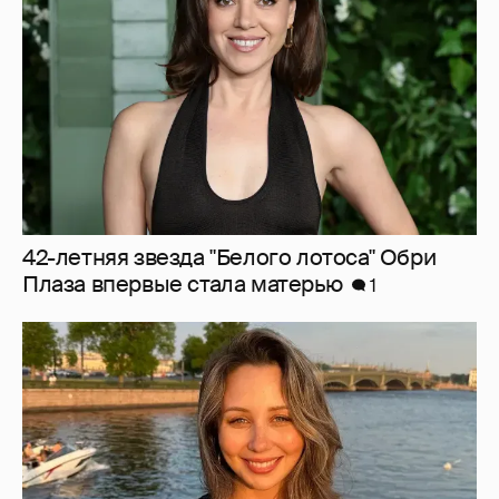
Плаза впервые стала матерью
1
Елизавета Туктамышева заявила, что
полиция бездействует в ответ на её
жалобы на сталкера
36