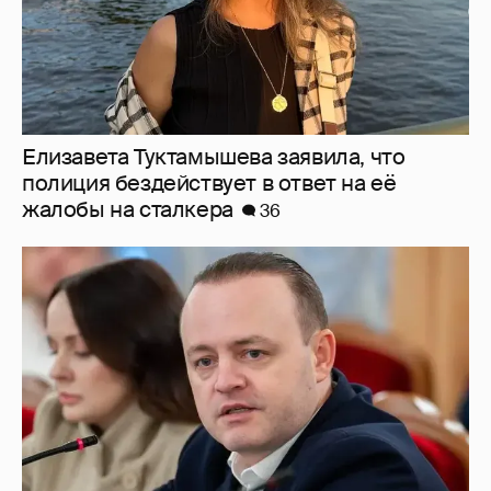
"Плохому кино не поможет отложенная
премьера". Зампред Госдумы Владислав
Даванков осудил создателей "Колобка"
20