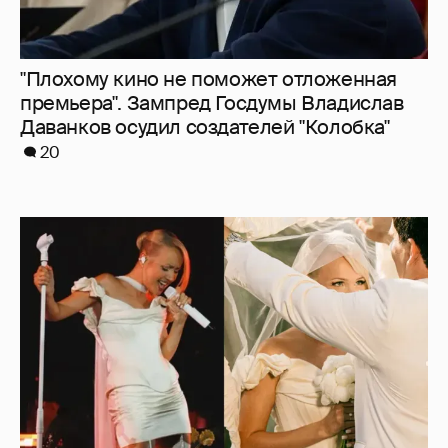
"Душевность и лютое веселье". Клава Кока
опубликовала фото со свадебной
вечеринки
25