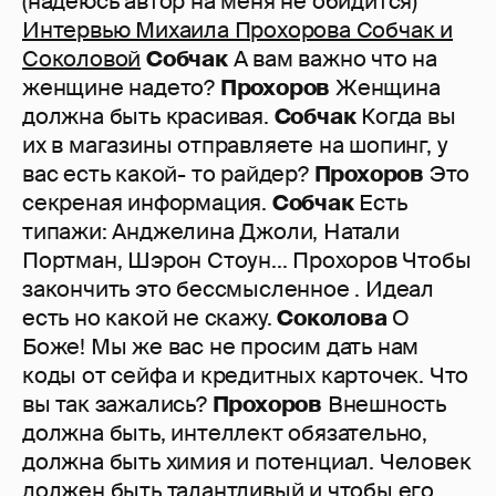
(надеюсь автор на меня не обидится)
Интервью Михаила Прохорова Собчак и
Соколовой
Собчак
А вам важно что на
женщине надето?
Прохоров
Женщина
должна быть красивая.
Собчак
Когда вы
их в магазины отправляете на шопинг, у
вас есть какой- то райдер?
Прохоров
Это
секреная информация.
Собчак
Есть
типажи: Анджелина Джоли, Натали
Портман, Шэрон Стоун... Прохоров Чтобы
закончить это бессмысленное . Идеал
есть но какой не скажу.
Соколова
О
Боже! Мы же вас не просим дать нам
коды от сейфа и кредитных карточек. Что
вы так зажались?
Прохоров
Внешность
должна быть, интеллект обязательно,
должна быть химия и потенциал. Человек
должен быть талантливый и чтобы его