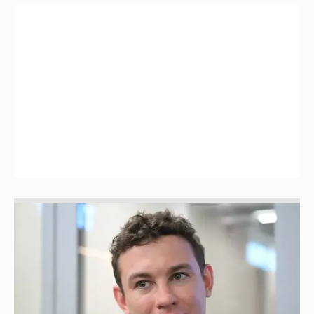
Никита Кологривый высказался насчёт
ИИ
1