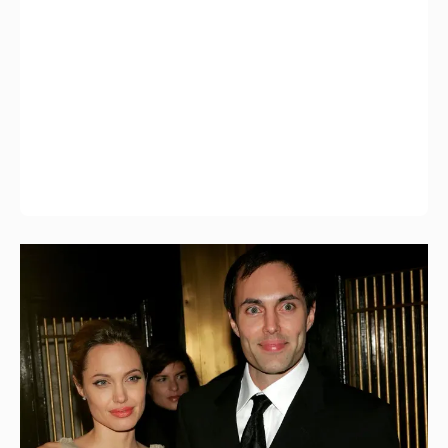
53-летний брат Анджелины Джоли
совершил каминг-аут* после развода с
женой
10