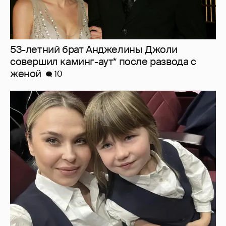
"Не буду её никуда пропихивать". Пелагея
высказалась о будущем дочери, из-за
которой судилась с бывшим мужем
3