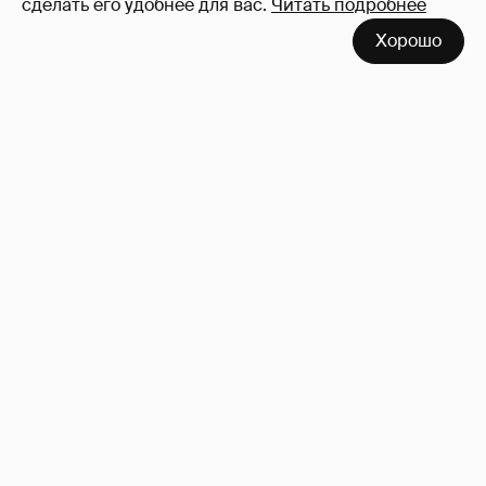
сделать его удобнее для вас.
Читать подробнее
Хорошо
Сколько Собчак заплатит за архив своей
перeписки в Telegram?
3