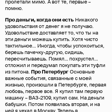
пролетали мимо. А вот те, первые –
помню.
Про деньги, когда они есть
Никакого
удовольствия от денег я не получаю.
Удовольствие доставляет то, что ты на
эти деньги можешь купить. Хотя чисто
тактильное… Иногда, чтобы успокоиться,
берешь пачечку-другую, сидишь,
пересчитываешь. Помял… похрустел…
отложил и передумал покупать эти туфли
из питона.
Про Петербург
Основные
важные события, связанные с моей
жизнью, произошли в Петербурге, первая
любовь, первое все. Я купил там первую
машину – ВАЗ-2109, купил сам. На деньги
бабушки. Потом появилась вторая, и на
ней я уехал в Москву. Теперь в