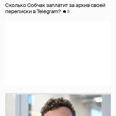
Сколько Собчак заплатит за архив своей
перeписки в Telegram?
3
Никита Кологривый высказался насчёт
ИИ
1