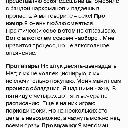
представляю себя: едешь на автомобиле
с бандой наркоманов и падаешь в
пропасть. А вы говорите – секс!
Про
юмор
Я очень люблю смеяться.
Практически себе в этом не отказываю.
Вот с алкоголем совсем наоборот. Мне
нравится процесс, но не алкогольное
опьянение.
Про гитары
Их штук десять-двенадцать.
Нет, я их не коллекционирую, я их
исключительно покупаю. Меня манит сам
процесс обладания. Я над ними чахну. В
пятницу с четырех до пяти вечера по
расписанию. Еще я на них играю
периодически. Но на нескольких это
делать невозможно, а чахнуть можно над
всеми сразу.
Про музыку
Я меломан.