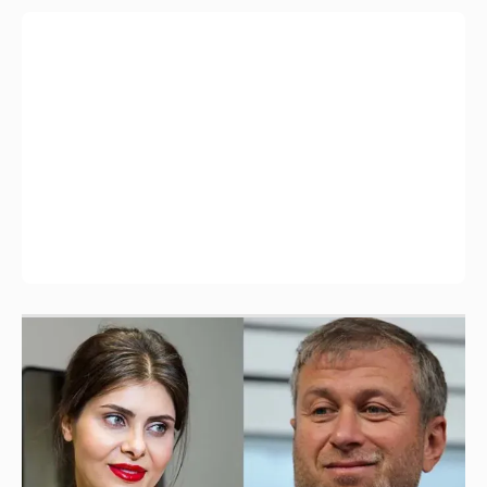
И снова невеста
357
Рублёвские дочки
187