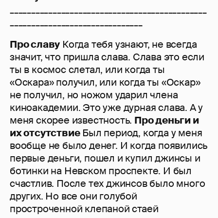
______________________________________________
_______________________________
Про славу
Когда тебя узнают, не всегда
значит, что пришла слава. Слава это если
ты в космос слетал, или когда ты
«Оскара» получил, или когда ты «Оскар»
не получил, но ножом ударил члена
киноакадемии. Это уже дурная слава. А у
меня скорее известность.
Про деньги и
их отсутствие
Был период, когда у меня
вообще не было денег. И когда появились
первые деньги, пошел и купил джинсы и
ботинки на Невском проспекте. И был
счастлив. После тех джинсов было много
других. Но все они голубой
простроченной клепаной стаей