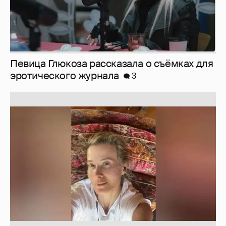
Юлия Высоцкая выложила селфи без
макияжа
2