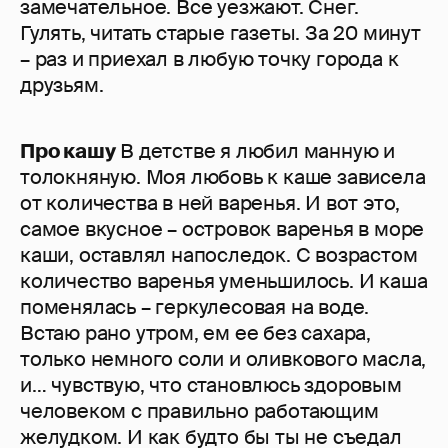
замечательное. Все уезжают. Снег.
Гулять, читать старые газеты. За 20 минут
– раз и приехал в любую точку города к
друзьям.
Про кашу
В детстве я любил манную и
толокняную. Моя любовь к каше зависела
от количества в ней варенья. И вот это,
самое вкусное – островок варенья в море
каши, оставлял напоследок. С возрастом
количество варенья уменьшилось. И каша
поменялась – геркулесовая на воде.
Встаю рано утром, ем ее без сахара,
только немного соли и оливкового масла,
и… чувствую, что становлюсь здоровым
человеком с правильно работающим
желудком. И как будто бы ты не съедал