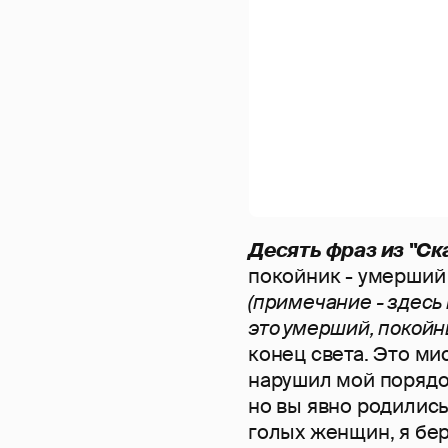
Десять фраз из "Ск
покойник - умерший 
(примечание - здесь 
это умерший, покойн
конец света. Это мис
нарушил мой порядок
но вы явно родились
голых женщин, я беру