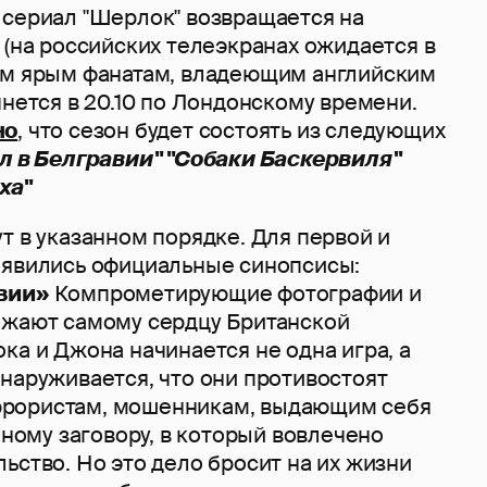
, сериал "Шерлок" возвращается на
 (на российских телеэкранах ожидается в
ым ярым фанатам, владеющим английским
чнется в 20.10 по Лондонскому времени.
но
, что сезон будет состоять из следующих
л в Белгравии" "Собаки Баскервиля"
ха"
т в указанном порядке. Для первой и
оявились официальные синопсисы:
вии»
Компрометирующие фотографии и
ожают самому сердцу Британской
ка и Джона начинается не одна игра, а
наруживается, что они противостоят
рористам, мошенникам, выдающим себя
айному заговору, в который вовлечено
ьство. Но это дело бросит на их жизни