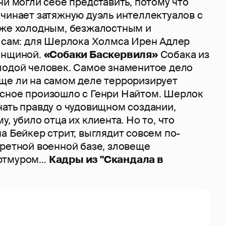
ни могли себе представить, потому что
ачинает затяжную дуэль интеллектуалов с
 же холодным, безжалостным и
н сам: для Шерлока Холмса Ирен Адлер
енщиной.
«Собаки Баскервиля»
Собака из
лодой человек. Самое знаменитое дело
ще ли на самом деле терроризирует
сное произошло с Генри Найтом. Шерлок
нать правду о чудовищном создании,
, убило отца их клиента. Но то, что
а Бейкер стрит, выглядит совсем по-
кретной военной базе, зловеще
артмуром…
Кадры из "Скандала в