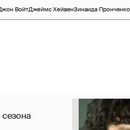
Джон Войт
Джеймс Хейвен
Зинаида Пронченко
 сезона