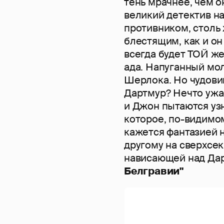
тень мрачнее, чем о
великий детектив н
противником, столь
блестящим, как и о
всегда будет ТОЙ ж
ада. Напуганный мо
Шерлока. Но чудови
Дартмур? Нечто ужа
и Джон пытаются уз
которое, по-видимому
кажется фантазией н
другому на сверхсе
нависающей над Д
Белгравии"