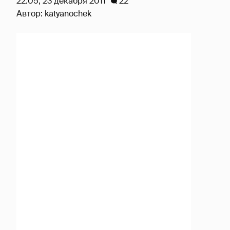
22:05, 23 декабря 2011
22
Автор:
katyanochek