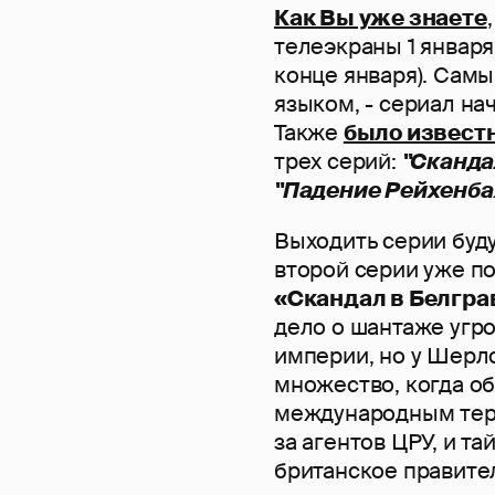
Как Вы уже знаете
телеэкраны 1 января
конце января). Сам
языком, - сериал на
Также
было извест
трех серий:
"Сканда
"Падение Рейхенба
Выходить серии буду
второй серии уже п
«Скандал в Белгра
дело о шантаже угр
империи, но у Шерло
множество, когда об
международным тер
за агентов ЦРУ, и т
британское правител