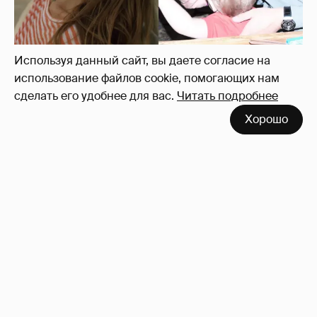
Внучка Никиты Михалкова Наталья с
мужем и сыном отдыхает на яхте
14
Используя данный сайт, вы даете согласие на
использование файлов cookie, помогающих нам
сделать его удобнее для вас.
Читать подробнее
Хорошо
"Лолита". Аглая Тарасова снялась в мини-
платье с декольте и чулках
29