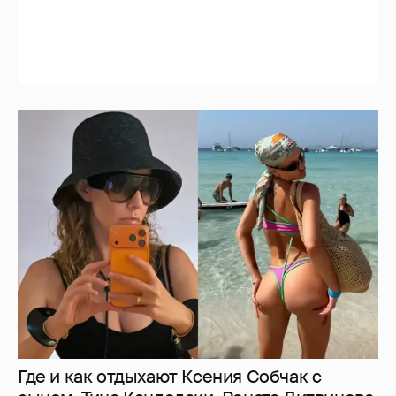
Где и как отдыхают Ксения Собчак с
сыном, Тина Канделаки, Рената Литвинова
и экс-возлюбленные олигархов
3