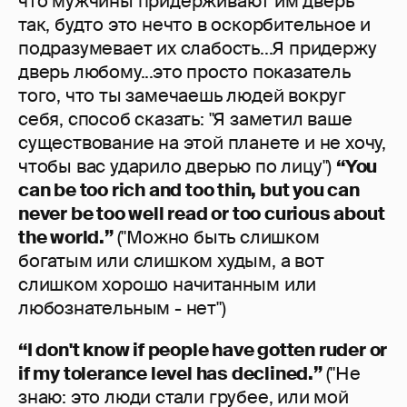
что мужчины придерживают им дверь
так, будто это нечто в оскорбительное и
подразумевает их слабость...Я придержу
дверь любому...это просто показатель
того, что ты замечаешь людей вокруг
себя, способ сказать: "Я заметил ваше
существование на этой планете и не хочу,
чтобы вас ударило дверью по лицу")
“You
can be too rich and too thin, but you can
never be too well read or too curious about
the world.”
("Можно быть слишком
богатым или слишком худым, а вот
слишком хорошо начитанным или
любознательным - нет")
“I don't know if people have gotten ruder or
if my tolerance level has declined.”
("Не
знаю: это люди стали грубее, или мой