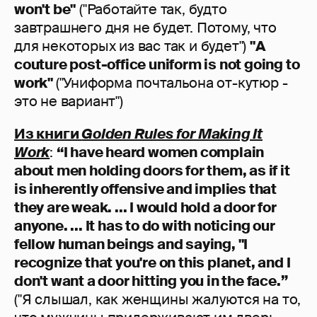
won't be"
("Работайте так, будто
завтрашнего дня не будет. Потому, что
для некоторых из вас так и будет")
"A
couture post-office uniform is not going to
work"
("Униформа почтальона от-кутюр -
это не вариант")
Из книги
Golden Rules for Making It
Work
:
“I have heard women complain
about men holding doors for them, as if it
is inherently offensive and implies that
they are weak. ... I would hold a door for
anyone. ... It has to do with noticing our
fellow human beings and saying, "I
recognize that you're on this planet, and I
don't want a door hitting you in the face.”
("Я слышал, как женщины жалуются на то,