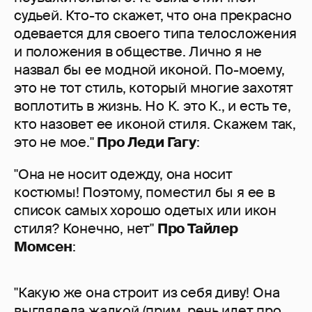
судьей. Кто-то скажет, что она прекрасно
одевается для своего типа телосложения
и положения в обществе. Лично я не
назвал бы ее модной иконой. По-моему,
это не тот стиль, который многие захотят
воплотить в жизнь. Но К. это К., и есть те,
кто назовет ее иконой стиля. Скажем так,
это не мое."
Про Леди Гагу
:
"Она не носит одежду, она носит
костюмы! Поэтому, поместил бы я ее в
список самых хорошо одетых или икон
стиля? Конечно, нет"
Про Тайлер
Момсен
:
"Какую же она строит из себя диву! Она
выглядела жалкой (прим. речь идет про