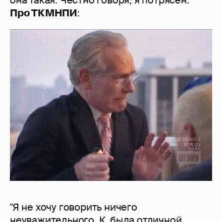
она такая. Честно говоря, я потрясен."
Про ТКМНПИ
:
"Я не хочу говорить ничего
неуважительного. К. была отличной