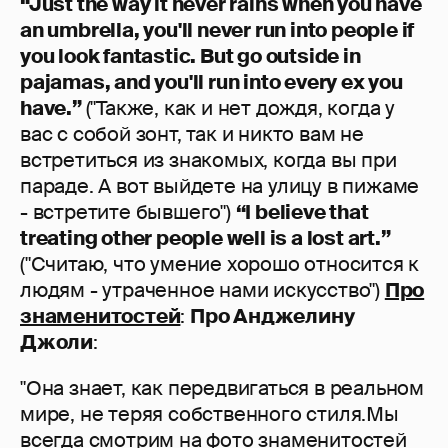
“Just the way it never rains when you have
an umbrella, you'll never run into people if
you look fantastic. But go outside in
pajamas, and you'll run into every ex you
have.”
("Также, как и нет дождя, когда у
вас с собой зонт, так и никто вам не
встретиться из знакомых, когда вы при
параде. А вот выйдете на улицу в пижаме
- встретите бывшего")
“I believe that
treating other people well is a lost art.”
("Считаю, что умение хорошо относится к
людям - утраченное нами искусство")
Про
знаменитостей
:
Про Анджелину
Джоли
:
"Она знает, как передвигаться в реальном
мире, не теряя собственного стиля.Мы
всегда смотрим на фото знаменитостей