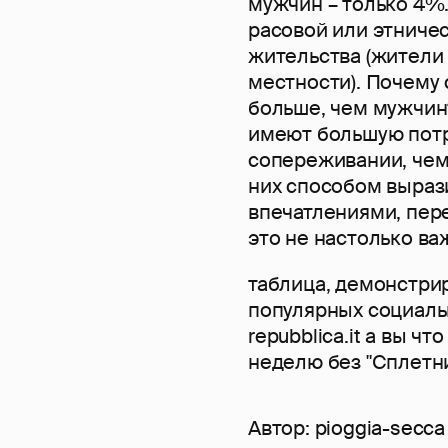
мужчин – только 4%
расовой или этниче
жительства (жители
местности). Почему
больше, чем мужчин
имеют большую пот
сопереживании, чем
них способом вырази
впечатлениями, пер
это не настолько ва
таблица, демонстри
популярных социальн
repubblica.it а вы ч
неделю без "Сплетни
Автор:
pioggia-secca