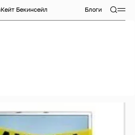
в
Кейт Бекинсейл
Блоги