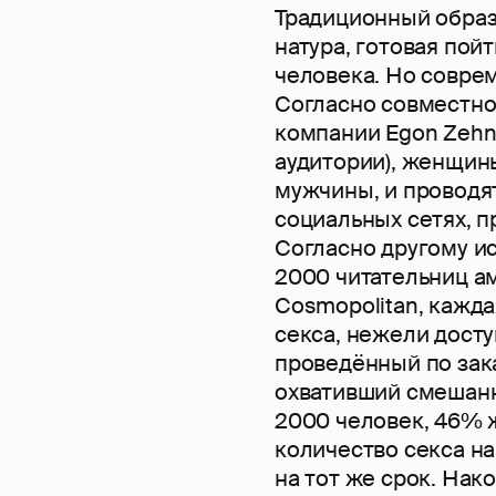
Традиционный образ
натура, готовая пой
человека. Но совре
Согласно совместно
компании Egon Zehnd
аудитории), женщин
мужчины, и проводя
социальных сетях, 
Согласно другому и
2000 читательниц а
Cosmopolitan, кажд
секса, нежели досту
проведённый по заказ
охвативший смешанн
2000 человек, 46% 
количество секса на
на тот же срок. Нак