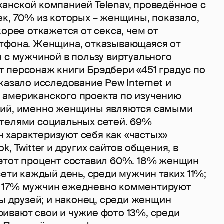
анской компанией Telenav, проведённое с
к, 70% из которых – женщины, показало,
корее откажется от секса, чем от
тфона. Женщина, отказывающаяся от
 с мужчиной в пользу виртуального
 персонаж книги Брэдбери «451 градус по
казало исследование Pew Internet и
ct, американского проекта по изучению
ций, именно женщины являются самыми
телями социальных сетей. 69%
характеризуют себя как «частых»
, Twitter и других сайтов общения, в
этот процент составил 60%. 18% женщин
сети каждый день, среди мужчин таких 11%;
 17% мужчин ежедневно комментируют
сы друзей; и наконец, среди женщин
ивают свои и чужие фото 13%, среди