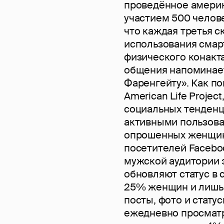
проведённое америк
участием 500 челове
что каждая третья с
использования смар
физического конакта
общения напоминает
Фаренгейту». Как по
American Life Proje
социальных тенден
активными пользова
опрошенных женщин 
посетителей Facebook
мужской аудитории 
обновляют статус в 
25% женщин и лишь
посты, фото и стату
ежедневно просматр