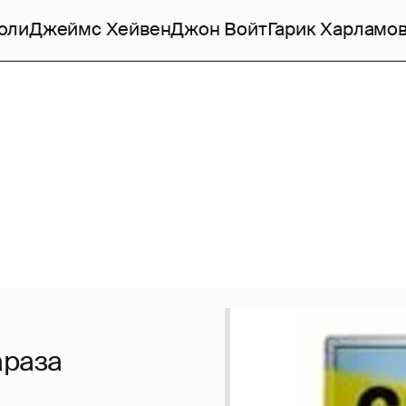
оли
Джеймс Хейвен
Джон Войт
Гарик Харламо
араза