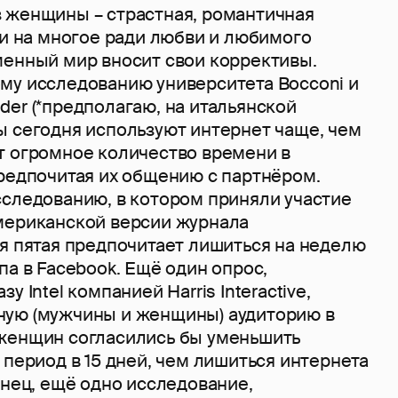
 женщины – страстная, романтичная
ти на многое ради любви и любимого
менный мир вносит свои коррективы.
му исследованию университета Bocconi и
er (*предполагаю, на итальянской
ы сегодня используют интернет чаще, чем
т огромное количество времени в
предпочитая их общению с партнёром.
сследованию, в котором приняли участие
мериканской версии журнала
ая пятая предпочитает лишиться на неделю
па в Facebook. Ещё один опрос,
у Intel компанией Harris Interactive,
ую (мужчины и женщины) аудиторию в
женщин согласились бы уменьшить
 период в 15 дней, чем лишиться интернета
онец, ещё одно исследование,