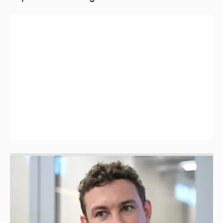
Никита Кологривый высказался насчёт
ИИ
1