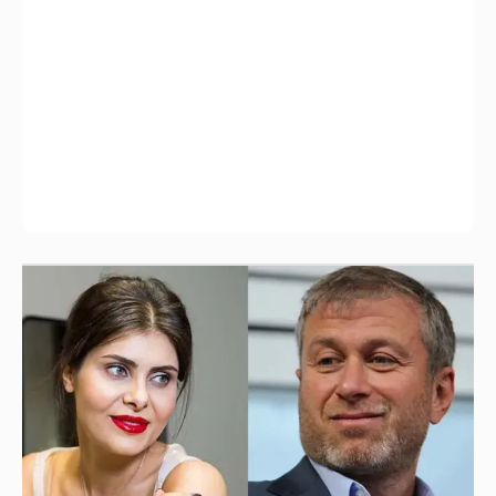
И снова невеста
357
Рублёвские дочки
187