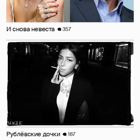
Анастасия Гребенкина, Женя Малахова,
Оксана Русланова и другие гости
фестиваля «Баланс вкуса и ритма»:
рассматриваем летние образы