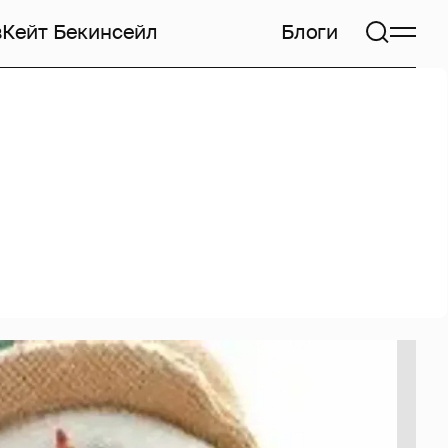
в
Кейт Бекинсейл
Блоги