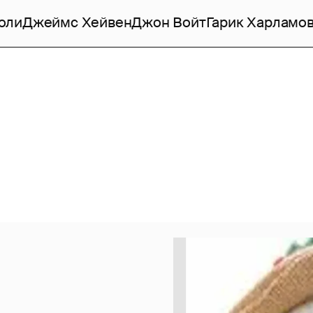
оли
Джеймс Хейвен
Джон Войт
Гарик Харламо