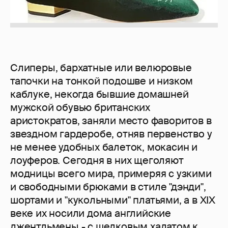
Слиперы, бархатные или велюровые
тапочки на тонкой подошве и низком
каблуке, некогда бывшие домашней
мужской обувью британских
аристократов, заняли место фаворитов в
звездном гардеробе, отняв первенство у
не менее удобных балеток, мокасин и
лоуферов. Сегодня в них щеголяют
модницы всего мира, примеряя с узкими
и свободными брюками в стиле "дэнди",
шортами и "кукольными" платьями, а в XIX
веке их носили дома английские
джентльмены - с шелковым халатом к