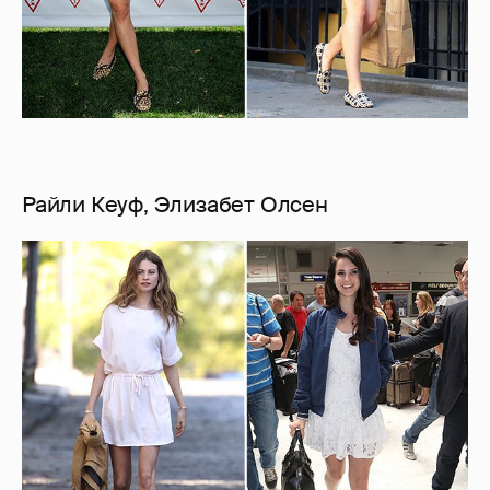
Райли Кеуф, Элизабет Олсен