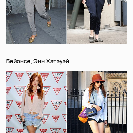
Бейонсе, Энн Хэтэуэй