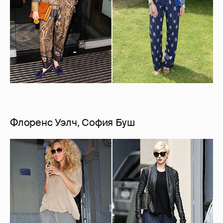
Флоренс Уэлч, София Буш