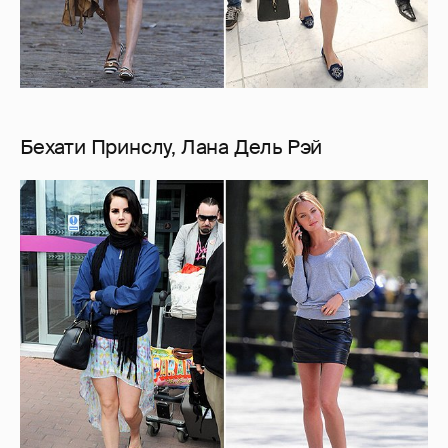
Бехати Принслу, Лана Дель Рэй