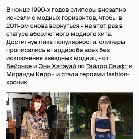
В конце 1990-х годов слиперы внезапно
исчезли с модных горизонтов, чтобы в
2011-ом снова вернуться - на этот раз в
статусе абсолютного модного хита.
Достигнув пика популярности, слиперы
прописались в гардеробе всех без
исключения звездных модниц - от
Бейонсе
и
Энн Хэтэуэй
до
Тэйлор Свифт
и
Миранды Керр
- и стали героями fashion-
хроник.