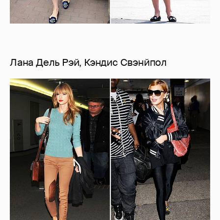
Лана Дель Рэй, Кэндис Свэнйпол