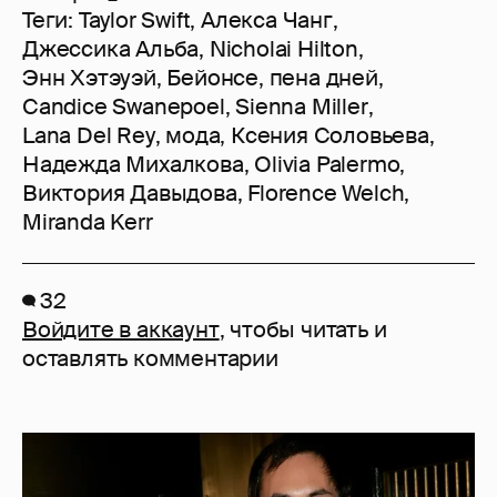
Теги:
Taylor Swift
,
Алекса Чанг
,
Джессика Альба
,
Nicholai Hilton
,
Энн Хэтэуэй
,
Бейонсе
,
пена дней
,
Candice Swanepoel
,
Sienna Miller
,
Lana Del Rey
,
мода
,
Ксения Соловьева
,
Надежда Михалкова
,
Olivia Palermo
,
Виктория Давыдова
,
Florence Welch
,
Miranda Kerr
32
Войдите в аккаунт
, чтобы читать и
оставлять комментарии