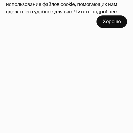
использование файлов cookie, помогающих нам
сделать его удобнее для вас.
Читать подробнее
Хорошо
53-летний брат Анджелины Джоли
совершил каминг-аут* после развода с
женой
59