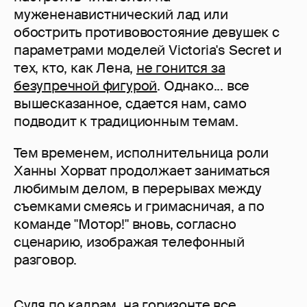
мужененавистнический лад или
обострить противовостояние девушек с
параметрами моделей Victoria's Secret и
тех, кто, как Лена,
не гонится за
безупречной фигурой
. Однако... все
вышесказанное, сдается нам, само
подводит к традиционным темам.
Тем временем, исполнительница роли
Ханны Хорват продолжает заниматься
любимым делом, в перерывах между
съемками смеясь и гримасничая, а по
команде "Мотор!" вновь, согласно
сценарию, изображая телефонный
разговор.
Судя по кадрам, на горизонте все