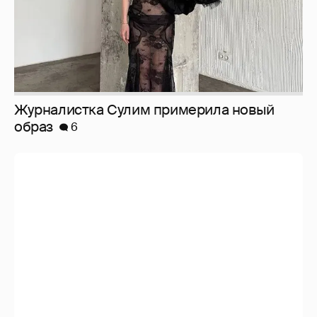
И снова невеста
357