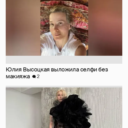
макияжа
2
Журналистка Сулим примерила новый
образ
6