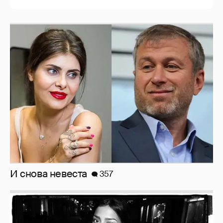
Рублёвские дочки
187