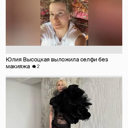
Журналистка Сулим примерила новый
образ
6